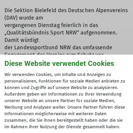
Die Sektion Bielefeld des Deutschen Alpenvereins
(DAV) wurde am
vergangenen Dienstag feierlich in das
„Qualitätsbündnis Sport NRW“ aufgenommen.
Damit würdigt
der Landessportbund NRW das umfassende
Engagement des Vereins zum Schutz vor
sexualisierter
Diese Website verwendet Cookies
und interpersoneller Gewalt im Sport.
Wir verwenden Cookies, um Inhalte und Anzeigen zu
Die Aufnahme in das Bündnis setzt die
personalisieren, Funktionen für soziale Medien anbieten zu
konsequente Umsetzung eines umfangreichen
können und Zugriffe auf unsere Website zu analysieren.
Präventionskonzepts voraus – ein Prozess, den
Außerdem geben wir Informationen zu Ihrer Verwendung
die DAV Sektion Bielefeld mit großem
unserer Website an unsere Partner für soziale Medien,
ehrenamtlichen
Werbung und Analysen weiter. Unsere Partner führen diese
Einsatz erfolgreich gestaltet hat. Zu den erfüllten
Informationen möglicherweise mit weiteren Daten
zusammen, die Sie ihnen bereitgestellt haben oder die sie
Kriterien zählen unter anderem die Ergänzung
im Rahmen Ihrer Nutzung der Dienste gesammelt haben.
der